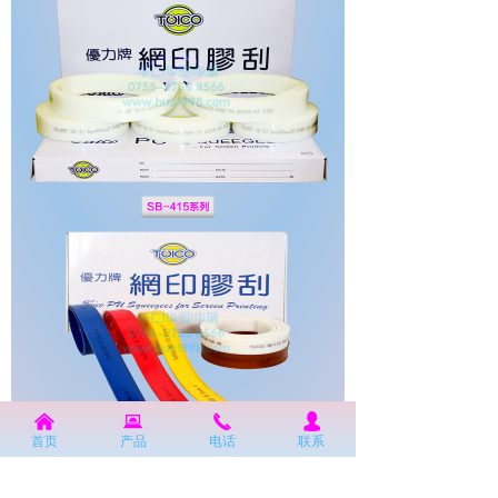
낀
뀵
끅
넙
首页
产品
电话
联系