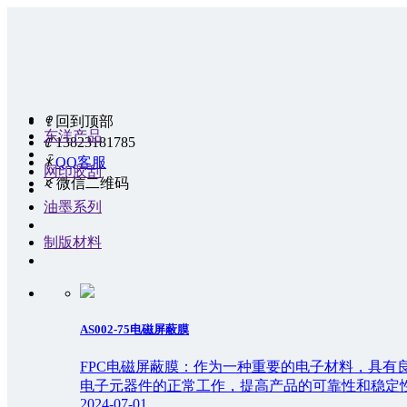
ꁸ
回到顶部
东洋产品
ꂅ
13823181785
ꁗ
QQ客服
网印胶刮
ꀥ
微信二维码
油墨系列
制版材料
AS002-75电磁屏蔽膜
FPC电磁屏蔽膜：作为一种重要的电子材料，具
电子元器件的正常工作，提高产品的可靠性和稳定
2024-07-01