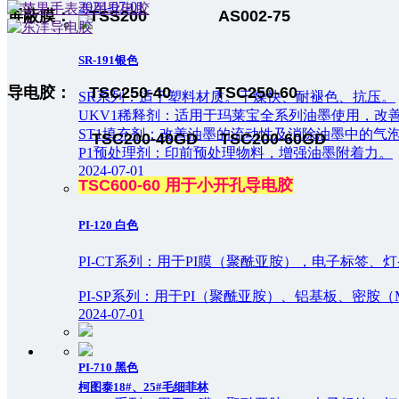
2024-07-01
屏蔽膜：
TSS200 AS002-75
SR-191银色
导电胶：
TSC250-40 TSC250-60
SR系列：适于塑料材质。干燥快、耐褪色、抗压。
UKV1稀释剂：适用于玛莱宝全系列油墨使用，改
ST1填充剂：改善油墨的流动性及消除油墨中的气泡
TSC200-40GD TSC200-60GD
P1预处理剂：印前预处理物料，增强油墨附着力。
2024-07-01
TSC600-60 用于
小开孔导电胶
PI-120 白色
PI-CT系列：用于PI膜（聚酰亚胺），电子标签
PI-SP系列：用于PI（聚酰亚胺）、铝基板、密胺（
2024-07-01
PI-710 黑色
柯图泰18#、25#毛细菲林