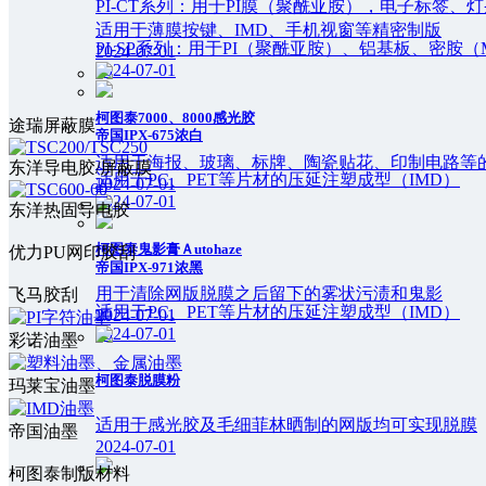
PI-CT系列：用于PI膜（聚酰亚胺），电子标签
适用于薄膜按键、IMD、手机视窗等精密制版
PI-SP系列：用于PI（聚酰亚胺）、铝基板、密胺（
2024-07-01
2024-07-01
柯图泰7000、8000感光胶
途瑞屏蔽膜
帝国IPX-675浓白
适用于海报、玻璃、标牌、陶瓷贴花、印制电路等
东洋导电胶/屏蔽膜
适用于PC、PET等片材的压延注塑成型（IMD）
2024-07-01
2024-07-01
东洋热固导电胶
柯图泰鬼影膏Ａutohaze
优力PU网印胶刮
帝国IPX-971浓黑
用于清除网版脱膜之后留下的雾状污渍和鬼影
飞马胶刮
适用于PC、PET等片材的压延注塑成型（IMD）
2024-07-01
2024-07-01
彩诺油墨
柯图泰脱膜粉
玛莱宝油墨
适用于感光胶及毛细菲林晒制的网版均可实现脱膜
帝国油墨
2024-07-01
柯图泰制版材料