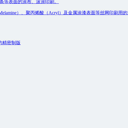
、灯条等表面的涂布、滚涂印刷。
Melamine）、聚丙烯酸（Acryl）及金属涂漆表面等丝网印刷用
的精密制版