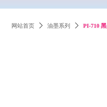
网站首页
ꄲ
油墨系列
ꄲ
PI-710 