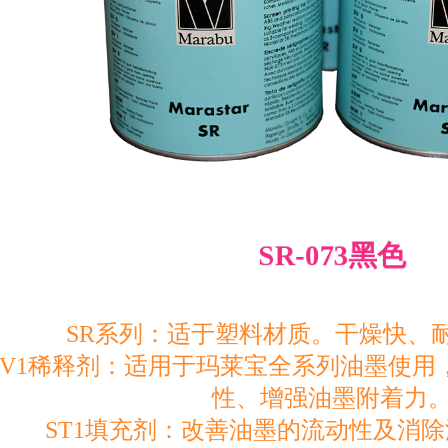
SR-073黑色
SR系列：适于塑料材质。干燥快、
KV1稀释剂：适用于玛莱宝全系列油墨使用
性、增强油墨附着力
ST1填充剂：改善油墨的流动性及消除