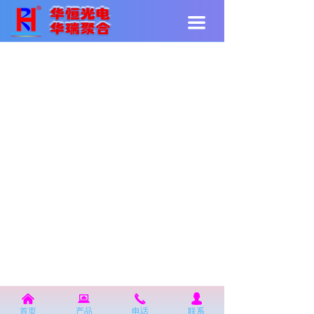
끀
낀
뀵
끅
넙
首页
产品
电话
联系